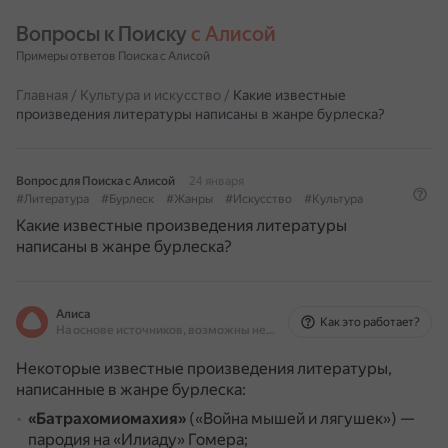
Вопросы к Поиску 
с Алисой
Примеры ответов Поиска с Алисой
Главная
/
Культура и искусство
/
Какие известные
произведения литературы написаны в жанре бурлеска?
Вопрос для Поиска с Алисой
24 января
#Литература
#Бурлеск
#Жанры
#Искусство
#Культура
Какие известные произведения литературы
написаны в жанре бурлеска?
Алиса
Как это работает?
На основе источников, возможны неточности
Некоторые известные произведения литературы,
написанные в жанре бурлеска:
«Батрахомиомахия»
(«Война мышей и лягушек») —
пародия на «Илиаду» Гомера;