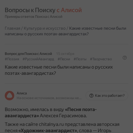
Вопросы к Поиску 
с Алисой
Примеры ответов Поиска с Алисой
Главная
/
Культура и искусство
/
Какие известные песни были
написаны о русских поэтах-авангардистах?
Вопрос для Поиска с Алисой
15 октября
#Поэзия
#РусскийАвангард
#Песни
#Поэты
#Творчество
Какие известные песни были написаны о русских
поэтах-авангардистах?
Алиса
Как это работает?
На основе источников, возможны неточности
Возможно, имелась в виду
«Песня поэта-
авангардиста»
Алексея Герасимова.
Также на сайте chitalnya.ru представлена авторская
песня
«Художник-авангардист»
, слова — Игорь