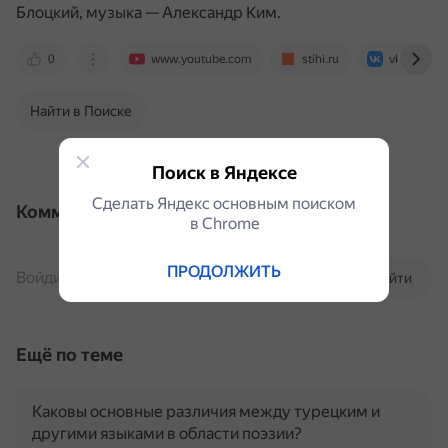
Блоцкий, музыка — Александр Ким.
0
www.youtube.com
stihi.ru
vk.com
Найти в Поиске
Поиск в Яндексе
Сделать Яндекс основным поиском
Комментарии
в Сhrome
ПРОДОЛЖИТЬ
Войдите, чтобы комментировать
Войти
Ещё по теме
Каковы основные различия между турецким и
другими языками в области поэзии?