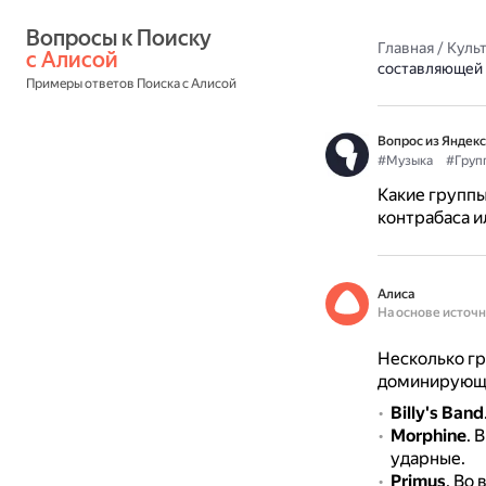
Вопросы к Поиску 
Главная
/
Культ
с Алисой
составляющей 
Примеры ответов Поиска с Алисой
Вопрос из Яндекс
#Музыка
#Груп
Какие групп
контрабаса и
Алиса
На основе источ
Несколько гр
доминирующе
Billy's Band
Morphine
.
В
ударные.
Primus
.
Во 