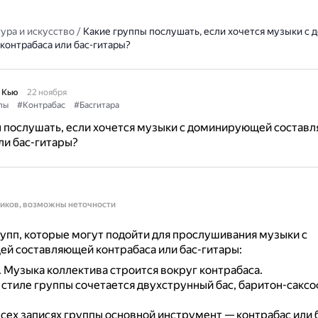
ура и искусство
/
Какие группы послушать, если хочется музыки с
контрабаса или бас-гитары?
 Кью
22 ноября
пы
#Контрабас
#Басгитара
ы послушать, если хочется музыки с доминирующей состав
ли бас-гитары?
ников, возможны неточности
упп, которые могут подойти для прослушивания музыки с
й составляющей контрабаса или бас-гитары:
.
Музыка коллектива строится вокруг контрабаса.
 стиле группы сочетается двухструнный бас, баритон-саксо
всех записях группы основной инструмент — контрабас или б