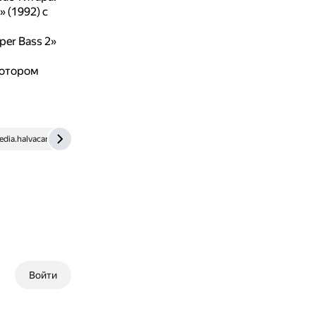
» (1992) с
er Bass 2»
котором
dia.halvacard.ru
otvet.mail.ru
my.mail.ru
ru.wikipedia.org
Войти