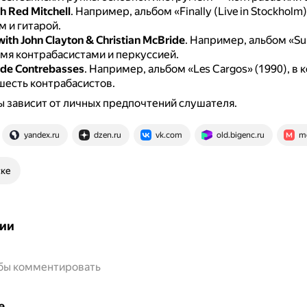
h Red Mitchell
.
Например, альбом «Finally (Live in Stockholm)
 и гитарой.
ith John Clayton & Christian McBride
.
Например, альбом «Sup
емя контрабасистами и перкуссией.
 de Contrebasses
.
Например, альбом «Les Cargos» (1990), в 
шесть контрабасистов.
 зависит от личных предпочтений слушателя.
yandex.ru
dzen.ru
vk.com
old.bigenc.ru
me
ске
ии
обы комментировать
е