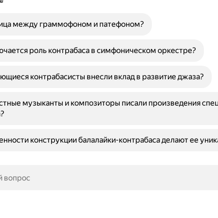
ница между граммофоном и патефоном?
ючается роль контрабаса в симфоническом оркестре?
ющиеся контрабасисты внесли вклад в развитие джаза?
стные музыканты и композиторы писали произведения спец
а?
енности конструкции балалайки-контрабаса делают ее уни