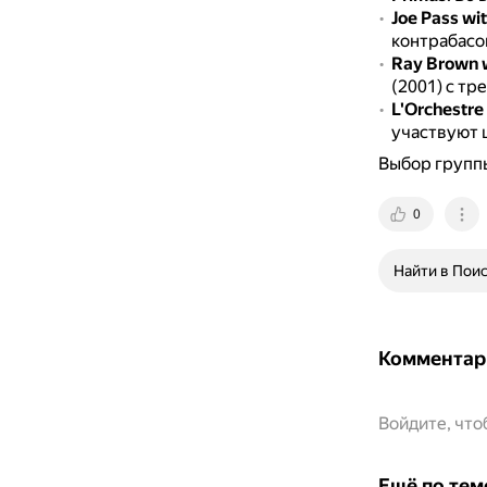
Joe Pass wit
контрабасом
Ray Brown w
(2001) с тр
L'Orchestre
участвуют 
Выбор группы
0
Найти в Пои
Комментар
Войдите, чт
Ещё по тем