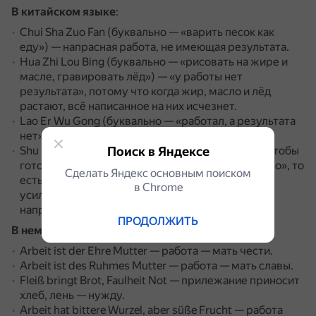
В китайском языке
:
Chui Sha Zuo Fan (буквально — «варить песок как
еду») — напрасная работа, не имеющая результата.
Hua Zhi Lou Bing (буквально — «рисовать на жире и
масле, гравировать лёд») — «у работы нет
результата», потому что когда жир, масло и лёд
растают, всё написанное на них исчезнет.
Lao Er Wu Gong (буквально — «работал, а результата
нет») — напрасный труд.
Поиск в Яндексе
Shu Mi Er Chiu (буквально — «пересчитать рис, чтобы
готовить») — «много работал, а результатов мало», то
Сделать Яндекс основным поиском
есть результат не соответствует затраченным
в Сhrome
усилиям, а значит — работа была фактически
напрасной.
ПРОДОЛЖИТЬ
В немецкой культуре
:
Arbeit ist der Ehre Mutter — работа — мать чести.
Arbeit ist des Ruhmes Mutter — работа — мать славы.
Fleiß bringt Brot, Faulheit Not — прилежание приносит
хлеб, лень — нужду.
Arbeit hat bittere Wurzel, aber süße Frucht — работа