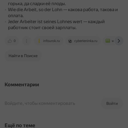
горька, да сладки её плоды.
Wie die Arbeit, so der Lohn — какова работа, такова и
оплата.
Jeder Arbeiter ist seines Lohnes wert — каждый
работник стоит своей зарплаты.
0
infourok.ru
cyberleninka.ru
www.bolsh
Найти в Поиске
Комментарии
Войдите, чтобы комментировать
Войти
Ещё по теме