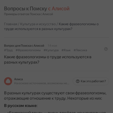
Вопросы к Поиску 
с Алисой
Примеры ответов Поиска с Алисой
Главная
/
Культура и искусство
/
Какие фразеологизмы о
труде используются в разных культурах?
Вопрос для Поиска с Алисой
14 мая
#Труд
#Фразеологизмы
#Культура
#Язык
#Лексика
Какие фразеологизмы о труде используются в
разных культурах?
Алиса
Как это работает?
На основе источников, возможны неточности
В разных культурах существуют свои фразеологизмы,
отражающие отношение к труду.
Некоторые из них:
В русском языке
:
«Египетский труд» — очень тяжёлая, изнурительная