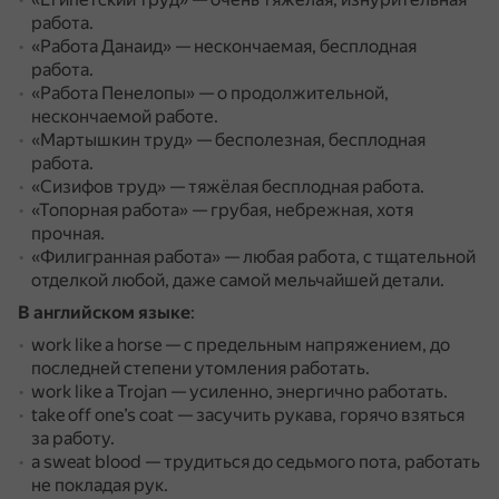
работа.
«Работа Данаид» — нескончаемая, бесплодная
работа.
«Работа Пенелопы» — о продолжительной,
нескончаемой работе.
«Мартышкин труд» — бесполезная, бесплодная
работа.
«Сизифов труд» — тяжёлая бесплодная работа.
«Топорная работа» — грубая, небрежная, хотя
прочная.
«Филигранная работа» — любая работа, с тщательной
отделкой любой, даже самой мельчайшей детали.
В английском языке
:
work like a horse — с предельным напряжением, до
последней степени утомления работать.
work like a Trojan — усиленно, энергично работать.
take off one’s coat — засучить рукава, горячо взяться
за работу.
a sweat blood — трудиться до седьмого пота, работать
не покладая рук.