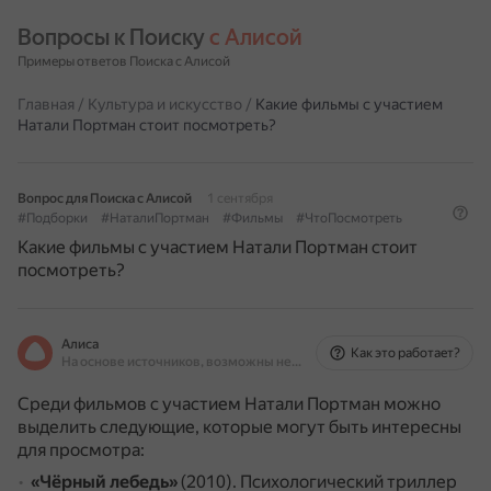
Вопросы к Поиску 
с Алисой
Примеры ответов Поиска с Алисой
Главная
/
Культура и искусство
/
Какие фильмы с участием
Натали Портман стоит посмотреть?
Вопрос для Поиска с Алисой
1 сентября
#Подборки
#НаталиПортман
#Фильмы
#ЧтоПосмотреть
Какие фильмы с участием Натали Портман стоит
посмотреть?
Алиса
Как это работает?
На основе источников, возможны неточности
Среди фильмов с участием Натали Портман можно
выделить следующие, которые могут быть интересны
для просмотра:
«Чёрный лебедь»
(2010).
Психологический триллер