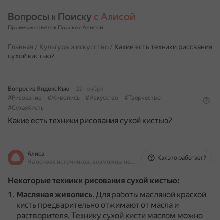
Вопросы к Поиску 
с Алисой
Примеры ответов Поиска с Алисой
Главная
/
Культура и искусство
/
Какие есть техники рисования
сухой кистью?
Вопрос из Яндекс Кью
22 ноября
#Рисование
#Живопись
#Искусство
#Творчество
#СухаяКисть
Какие есть техники рисования сухой кистью?
Алиса
Как это работает?
На основе источников, возможны неточности
Некоторые техники рисования сухой кистью:
Масляная живопись
.
Для работы масляной краской
кисть предварительно отжимают от масла и
растворителя.
Технику сухой кисти маслом можно