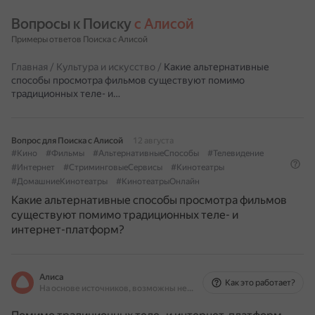
Вопросы к Поиску 
с Алисой
Примеры ответов Поиска с Алисой
Главная
/
Культура и искусство
/
Какие альтернативные
способы просмотра фильмов существуют помимо
традиционных теле- и…
Вопрос для Поиска с Алисой
12 августа
#Кино
#Фильмы
#АльтернативныеСпособы
#Телевидение
#Интернет
#СтриминговыеСервисы
#Кинотеатры
#ДомашниеКинотеатры
#КинотеатрыОнлайн
Какие альтернативные способы просмотра фильмов
существуют помимо традиционных теле- и
интернет-платформ?
Алиса
Как это работает?
На основе источников, возможны неточности