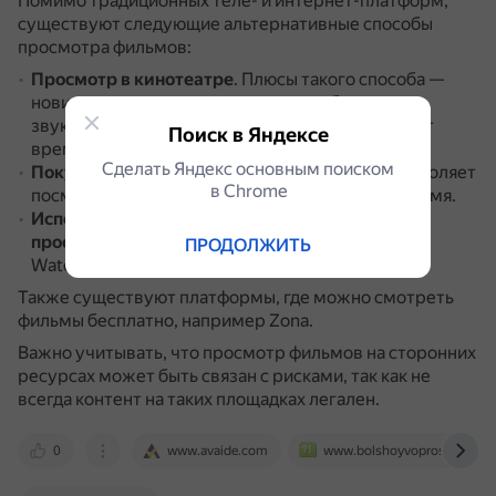
Помимо традиционных теле- и интернет-платформ,
существуют следующие альтернативные способы
просмотра фильмов:
Просмотр в кинотеатре
.
Плюсы такого способа —
новинки кино, высокое качество изображения и
звука, большой экран.
Минусы — зависимость от
Поиск в Яндексе
времени показа и другие.
Сделать Яндекс основным поиском
Покупка фильма на дисках
.
Такой вариант позволяет
в Сhrome
посмотреть и пересмотреть фильм в любое время.
Использование сервисов для совместного
просмотра фильмов онлайн
.
Некоторые из них:
ПРОДОЛЖИТЬ
Watch2Gether, Teleparty, Okko Party, TwoSeven.
Также существуют платформы, где можно смотреть
фильмы бесплатно, например Zona.
Важно учитывать, что просмотр фильмов на сторонних
ресурсах может быть связан с рисками, так как не
всегда контент на таких площадках легален.
0
www.avaide.com
www.bolshoyvopros.ru