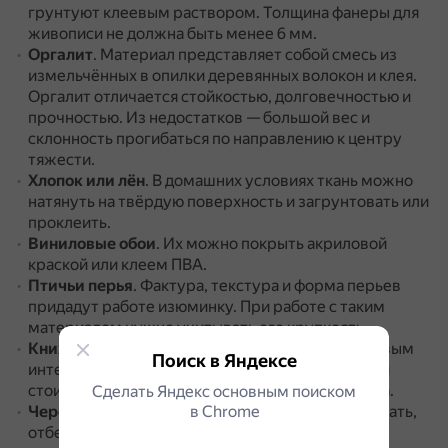
грунтуют клеевым раствором.
Толщина фанеры для
живописи не должна быть менее 6 мм.
Оргалит
.
Материал представляет собой смесь из
измельчённых в опилки деревянных волокон и клея.
Оргалит отличается стойкостью, долговечностью и
прочностью.
Из недостатков — большой вес и
склонность прогибаться по направлению к центру
тяжести.
Хлопок или лён
.
В домашних условиях ткань можно
натянуть на твёрдую поверхность и загрунтовать или
проклеить.
Виниловые обои
.
Их можно покрыть акриловой
краской или клеем ПВА.
Птичьи перья
.
Фактура, текстура и форма перьев
придадут работе изюминку.
При работе с таким
материалом нужно учитывать его хрупкость.
Книжные листы
.
Текст на них может стать готовым
Поиск в Яндексе
интересным фоном.
При работе с такой бумагой
стоит учесть её сильные впитывающие качества.
Сделать Яндекс основным поиском
в Сhrome
Черепа животных
.
Любой череп нужно обработать,
отбелить и обезжирить.