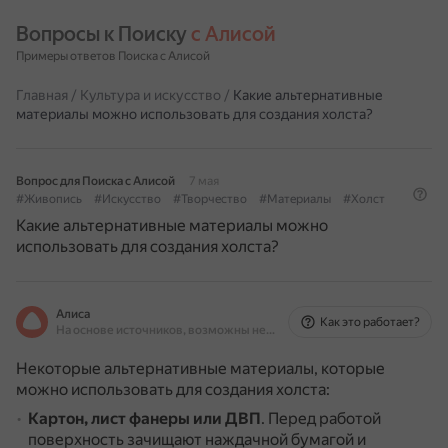
Вопросы к Поиску 
с Алисой
Примеры ответов Поиска с Алисой
Главная
/
Культура и искусство
/
Какие альтернативные
материалы можно использовать для создания холста?
Вопрос для Поиска с Алисой
7 мая
#Живопись
#Искусство
#Творчество
#Материалы
#Холст
Какие альтернативные материалы можно
использовать для создания холста?
Алиса
Как это работает?
На основе источников, возможны неточности
Некоторые альтернативные материалы, которые
можно использовать для создания холста:
Картон, лист фанеры или ДВП
.
Перед работой
поверхность зачищают наждачной бумагой и