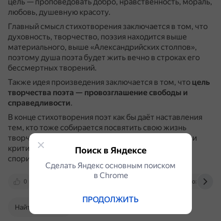
цель — проповедовать добро, нравственность, мораль,
любовь, душевную красоту.
Главный смысл стихотворения заключается в том, что
духовность, творчество, поэзия находится выше
материального, выше «Александрийских столпов»,
поэтому душа поэта будет жить вечно в строках его
бессмертных творений.
Также идея произведения заключается в том, что
цель
творчества поэта — провозглашение свободы и
справедливости
.
В конце стихотворения поэт как бы даёт наставления
тем, кто тоже собирается посвятить свою жизнь
творчеству: довериться Богу, не бояться клеветы и
критики, не требовать признания и не пытаться
Поиск в Яндексе
спорить с глупцами.
Сделать Яндекс основным поиском
в Сhrome
0
litera.su
www.chitalnya.ru
foxford.ru
ПРОДОЛЖИТЬ
Найти в Поиске