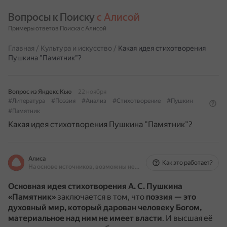
Вопросы к Поиску 
с Алисой
Примеры ответов Поиска с Алисой
Главная
/
Культура и искусство
/
Какая идея стихотворения
Пушкина ”Памятник”?
Вопрос из Яндекс Кью
22 ноября
#Литература
#Поэзия
#Анализ
#Стихотворение
#Пушкин
#Памятник
Какая идея стихотворения Пушкина ”Памятник”?
Алиса
Как это работает?
На основе источников, возможны неточности
Основная идея стихотворения А. С. Пушкина
«Памятник»
заключается в том, что
поэзия — это
духовный мир, который дарован человеку Богом,
материальное над ним не имеет власти
.
И высшая её