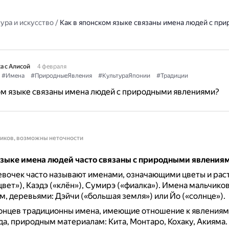
ура и искусство
/
Как в японском языке связаны имена людей с пр
а с Алисой
4 февраля
#Имена
#ПриродныеЯвления
#КультураЯпонии
#Традиции
ом языке связаны имена людей с природными явлениями?
ников, возможны неточности
языке имена людей часто связаны с природными явления
вочек часто называют именами, означающими цветы и раст
вет»), Каэдэ («клён»), Сумирэ («фиалка»).
Имена мальчиков
м, деревьями: Дэйчи («большая земля») или Йо («солнце»).
понцев традиционны имена, имеющие отношение к явлениям
а, природным материалам: Кита, Монтаро, Кохаку, Акияма.