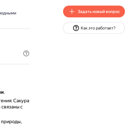
Задать новый вопрос
иродными
Как это работает?
ми
.
ения: Сакура
 связаны с
 природы,