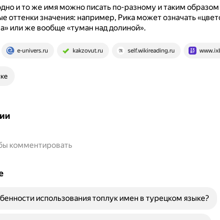
одно и то же имя можно писать по-разному и таким образом
е оттенки значения: например, Рика может означать «цвет
а» или же вообще «туман над долиной».
e-univers.ru
kakzovut.ru
self.wikireading.ru
www.ix
ске
ии
обы комментировать
е
бенности использования топлук имен в турецком языке?