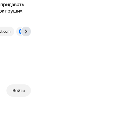
 придавать
ок груши»,
bt.com
vk.com
Войти