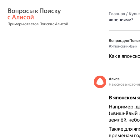
Вопросы к Поиску 
Главная
/
Культ
с Алисой
явлениями?
Примеры ответов Поиска с Алисой
Вопрос для Поиск
#ЯпонскийЯзык
Как в японск
Алиса
На основе источ
В японском 
Например, де
(«вишнёвый ц
землёй, небо
Также для я
временам год