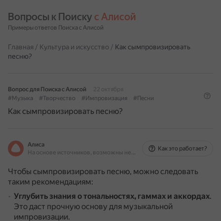
Вопросы к Поиску 
с Алисой
Примеры ответов Поиска с Алисой
Главная
/
Культура и искусство
/
Как сымпровизировать
песню?
Вопрос для Поиска с Алисой
22 октября
#Музыка
#Творчество
#Импровизация
#Песни
Как сымпровизировать песню?
Алиса
Как это работает?
На основе источников, возможны неточности
Чтобы сымпровизировать песню, можно следовать
таким рекомендациям:
Углубить знания о тональностях, гаммах и аккордах
.
Это даст прочную основу для музыкальной
импровизации.