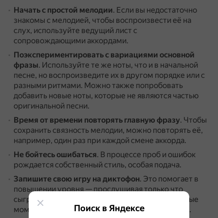
Начать с простой мелодии
.
Если вы недостаточно
знакомы с мелодией, чтобы воспроизвести её на
слух, используйте ведущий лист с
сопровождающими аккордами.
Поэкспериментировать с вариациями основной
фразы
.
Используйте те же ноты, что и в начальной
песне, но воспроизведите их в другом порядке или с
разными ритмами.
Можно также попробовать
добавить новые ноты, которые не являются частью
оригинальной песни.
Время от времени повторять главную фразу
.
Чтобы
сохранить связность мелодии, можно повторять её,
например, один раз при каждой смене аккорда.
Не бойтесь ошибаться
.
В процессе проб и ошибок
рождается собственный стиль, особая подача.
Запишите свою игру на диктофон
.
Это помогает в
повышении уровня — прослушивая только что
сыгранные фрагменты, можно подметить удачные
Поиск в Яндексе
моменты, развивая и дополняя их в дальнейшем.