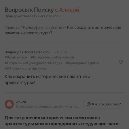
Вопросы к Поиску 
с Алисой
Примеры ответов Поиска с Алисой
Главная
/
Культура и искусство
/
Как сохранить исторические
памятники архитектуры?
Вопрос для Поиска с Алисой
2 марта
#Архитектура
#ИсторическиеПамятники
#СохранениеКультурногоНаследия
#КультурныйТуризм
#ОбщественныеИнтересы
Как сохранить исторические памятники
архитектуры?
Алиса
Как это работает?
На основе источников, возможны неточности
Для сохранения исторических памятников
архитектуры можно предпринять следующие шаги
: