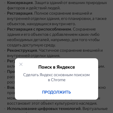
Консервация
.
Защита зданий от внешних природных
факторов и действий людей.
Реставрация
.
Полное сохранение внешней и
внутренней отделки здания, его планировки, а также
объектов, находящихся внутри него.
Реставрация с приспособлением
.
Сохранение
здания и его объектов с добавлением каких-либо
необходимых деталей, например, для того чтобы
создать доступную среду.
Реконструкция
.
Частичное сохранение внешней и
внутренней отделки здания.
Регулярный мониторинг
.
В этот процесс можно
включать активистов и общественные организации.
Поиск в Яндексе
Просветительская деятельность
.
Важно
Сделать Яндекс основным поиском
рассказывать о важности и уникальности
в Сhrome
российского культурного наследия.
Вовлечение бизнес-сообщества
.
Например, можно
ПРОДОЛЖИТЬ
проводить программы, по которым бизнесмен
может взять в аренду здание при условии, что он
восстановит этот объект культурного наследия.
Использование цифровых технологий
.
Виртуальные