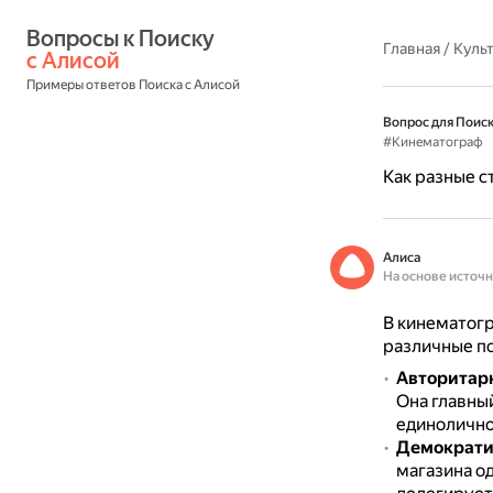
Вопросы к Поиску 
Главная
/
Культ
с Алисой
Примеры ответов Поиска с Алисой
Вопрос для Поиск
#Кинематограф
Как разные с
Алиса
На основе источ
В кинематог
различные п
Авторитар
Она главны
единолично
Демократи
магазина о