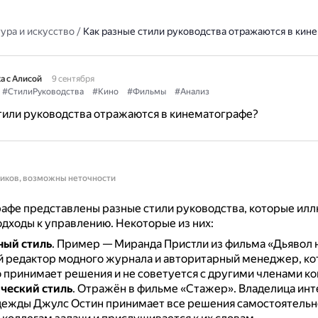
ура и искусство
/
Как разные стили руководства отражаются в кин
а с Алисой
9 сентября
#СтилиРуководства
#Кино
#Фильмы
#Анализ
тили руководства отражаются в кинематографе?
ников, возможны неточности
рафе представлены разные стили руководства, которые ил
одходы к управлению.
Некоторые из них:
ный стиль
.
Пример — Миранда Пристли из фильма «Дьявол н
й редактор модного журнала и авторитарный менеджер, к
 принимает решения и не советуется с другими членами к
ческий стиль
.
Отражён в фильме «Стажер».
Владелица инт
дежды Джулс Остин принимает все решения самостоятельно