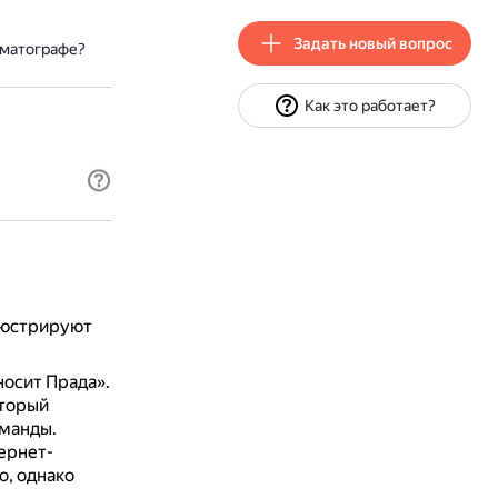
Задать новый вопрос
ематографе?
Как это работает?
люстрируют
осит Прада».
оторый
оманды.
ернет-
, однако