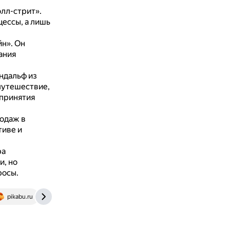
лл-стрит».
ессы, а лишь
йн».
Он
ания
ндальф из
путешествие,
 принятия
родаж в
тиве и
ра
и, но
росы.
pikabu.ru