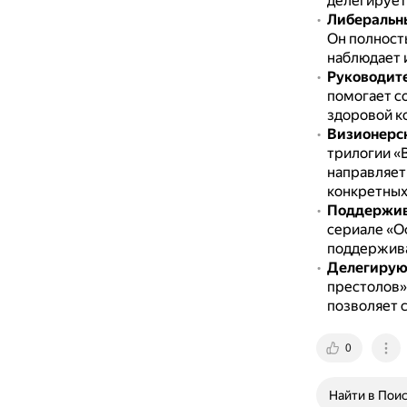
делегирует 
Либеральн
Он полност
наблюдает и
Руководит
помогает с
здоровой к
Визионерск
трилогии «
направляет 
конкретных
Поддержив
сериале «О
поддержива
Делегирую
престолов»
позволяет 
0
Найти в Пои