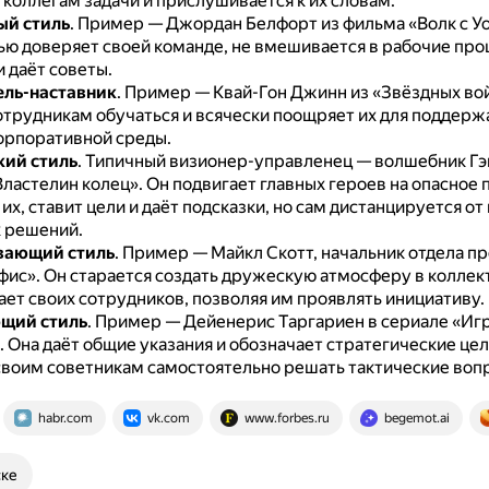
коллегам задачи и прислушивается к их словам.
ый стиль
.
Пример — Джордан Белфорт из фильма «Волк с Уо
ью доверяет своей команде, не вмешивается в рабочие проц
 даёт советы.
ель-наставник
.
Пример — Квай-Гон Джинн из «Звёздных во
отрудникам обучаться и всячески поощряет их для поддерж
орпоративной среды.
ий стиль
.
Типичный визионер-управленец — волшебник Гэ
Властелин колец».
Он подвигает главных героев на опасное 
их, ставит цели и даёт подсказки, но сам дистанцируется от
 решений.
ающий стиль
.
Пример — Майкл Скотт, начальник отдела п
фис».
Он старается создать дружескую атмосферу в коллек
ет своих сотрудников, позволяя им проявлять инициативу.
щий стиль
.
Пример — Дейенерис Таргариен в сериале «Иг
.
Она даёт общие указания и обозначает стратегические цел
своим советникам самостоятельно решать тактические воп
habr.com
vk.com
www.forbes.ru
begemot.ai
ске