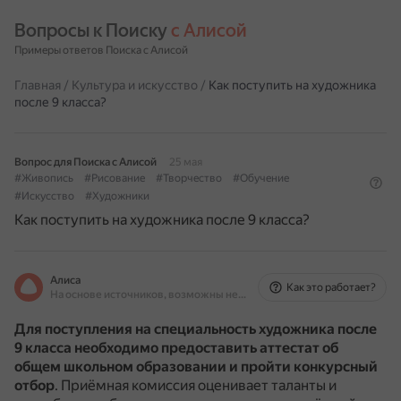
Вопросы к Поиску 
с Алисой
Примеры ответов Поиска с Алисой
Главная
/
Культура и искусство
/
Как поступить на художника
после 9 класса?
Вопрос для Поиска с Алисой
25 мая
#Живопись
#Рисование
#Творчество
#Обучение
#Искусство
#Художники
Как поступить на художника после 9 класса?
Алиса
Как это работает?
На основе источников, возможны неточности
Для поступления на специальность художника после
9 класса необходимо
предоставить аттестат об
общем школьном образовании и пройти конкурсный
отбор
.
Приёмная комиссия оценивает таланты и