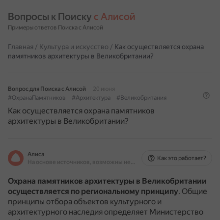
Вопросы к Поиску 
с Алисой
Примеры ответов Поиска с Алисой
Главная
/
Культура и искусство
/
Как осуществляется охрана
памятников архитектуры в Великобритании?
Вопрос для Поиска с Алисой
20 июня
#ОхранаПамятников
#Архитектура
#Великобритания
Как осуществляется охрана памятников
архитектуры в Великобритании?
Алиса
Как это работает?
На основе источников, возможны неточности
Охрана памятников архитектуры в Великобритании
осуществляется по региональному принципу
.
Общие
принципы отбора объектов культурного и
архитектурного наследия определяет Министерство