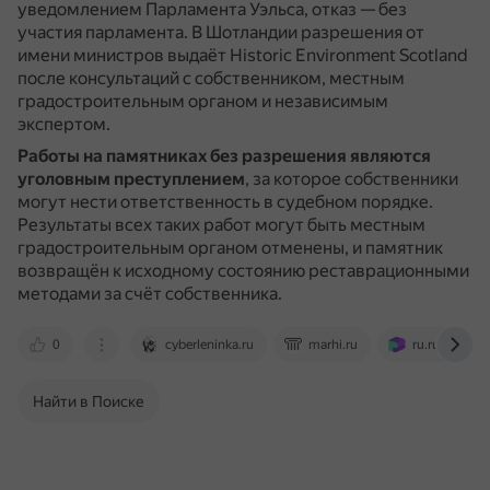
уведомлением Парламента Уэльса, отказ — без
участия парламента.
В Шотландии разрешения от
имени министров выдаёт Historic Environment Scotland
после консультаций с собственником, местным
градостроительным органом и независимым
экспертом.
Работы на памятниках без разрешения являются
уголовным преступлением
, за которое собственники
могут нести ответственность в судебном порядке.
Результаты всех таких работ могут быть местным
градостроительным органом отменены, и памятник
возвращён к исходному состоянию реставрационными
методами за счёт собственника.
0
cyberleninka.ru
marhi.ru
ru.ruwiki.ru
Найти в Поиске