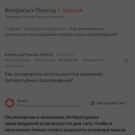
Вопросы к Поиску 
с Алисой
Примеры ответов Поиска с Алисой
Главная
/
Культура и искусство
/
Как оксюмороны
используются в названиях литературных произведений?
Вопрос для Поиска с Алисой
22 января
#Оксюмороны
#Литература
#Названия
#Творчество
#Писатели
Как оксюмороны используются в названиях
литературных произведений?
Алиса
Как это работает?
На основе источников, возможны неточности
Оксюмороны в названиях литературных
произведений используются для того, чтобы в
нескольких ёмких словах выразить основную мысль