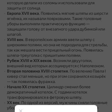
которую делали из соломы и использовали для
защиты от солнца.
Европа XVII века
.
Появились мягкие шляпы из шерсти
ягнёнка, их называли поярковыми.
Такие головные
уборы выполняли практическую функцию —
защищали голову от внезапного удара дубинкой или
шпагой.
XVIII век
.
В европейских армиях ввели шляпу с
широкими полями, но она не подходила для стрельбы,
так как мешала вести прицельный огонь.
Появилась
шляпа-треуголка с пришитыми полями.
Рубеж XVIII и XIX веков
.
Возникли двууголки,
внешний вид которых ассоциируется с Наполеоном.
Вторая половина XVIII столетия
.
По велению Павла I
кивер стал меньше, но при этом сохранился козырёк
— так появилась фуражка.
Начало ХХ столетия
.
Цилиндр сменил более
демократичный котелок.
С годами котелок
трансформировался в фетровую шляпу.
XX век
.
По одной из версий, мужчины сняли головные
уборы, когда пересели в автомобили с закрытым