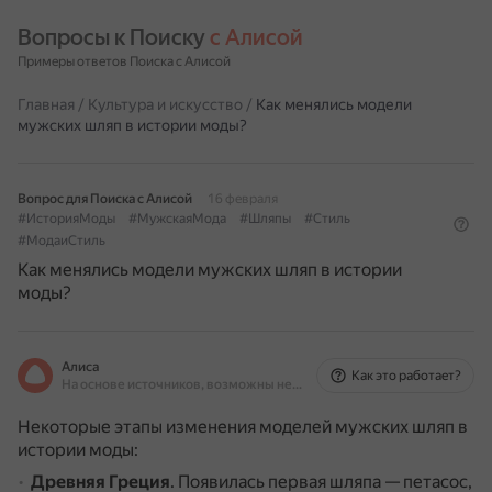
Вопросы к Поиску 
с Алисой
Примеры ответов Поиска с Алисой
Главная
/
Культура и искусство
/
Как менялись модели
мужских шляп в истории моды?
Вопрос для Поиска с Алисой
16 февраля
#ИсторияМоды
#МужскаяМода
#Шляпы
#Стиль
#МодаиСтиль
Как менялись модели мужских шляп в истории
моды?
Алиса
Как это работает?
На основе источников, возможны неточности
Некоторые этапы изменения моделей мужских шляп в
истории моды:
Древняя Греция
.
Появилась первая шляпа — петасос,