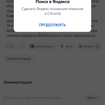
кузовом — раз нет дорожной пыли, шляпы не нужны.
Поиск в Яндексе
Или же всё дело в том, что в моду вошли стильные
Сделать Яндекс основным поиском
мужские причёски.
в Сhrome
Современность
.
Самым распространённым и
демократичным головным убором стала бейсболка.
ПРОДОЛЖИТЬ
Этот головной убор появился как элемент формы
бейсболистов в середине прошлого века, но вскоре
покинул пределы бейсбольного поля, уйдя в массы.
0
kulturologia.ru
ren.tv
barberkontora.ru
Найти в Поиске
Комментарии
Войдите, чтобы комментировать
Войти