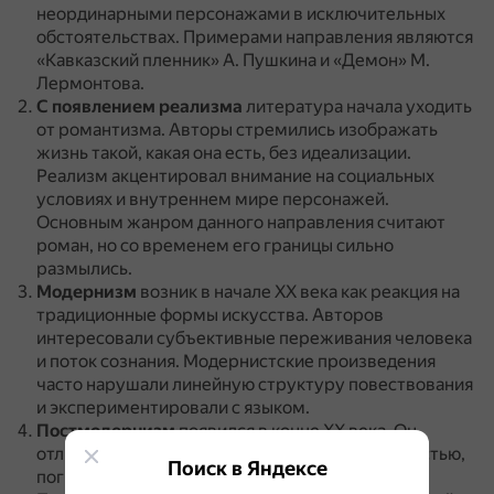
неординарными персонажами в исключительных
обстоятельствах.
Примерами направления являются
«Кавказский пленник» А. Пушкина и «Демон» М.
Лермонтова.
С появлением реализма
литература начала уходить
от романтизма.
Авторы стремились изображать
жизнь такой, какая она есть, без идеализации.
Реализм акцентировал внимание на социальных
условиях и внутреннем мире персонажей.
Основным жанром данного направления считают
роман, но со временем его границы сильно
размылись.
Модернизм
возник в начале XX века как реакция на
традиционные формы искусства.
Авторов
интересовали субъективные переживания человека
и поток сознания.
Модернистские произведения
часто нарушали линейную структуру повествования
и экспериментировали с языком.
Постмодернизм
появился в конце XX века.
Он
отличался разнообразием элементов, цитатностью,
Поиск в Яндексе
погружением в культуру того времени.