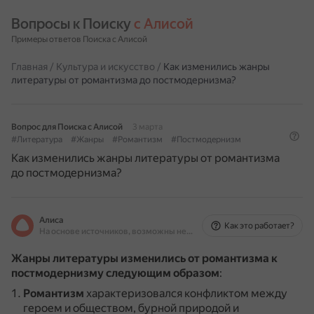
Вопросы к Поиску 
с Алисой
Примеры ответов Поиска с Алисой
Главная
/
Культура и искусство
/
Как изменились жанры
литературы от романтизма до постмодернизма?
Вопрос для Поиска с Алисой
3 марта
#Литература
#Жанры
#Романтизм
#Постмодернизм
Как изменились жанры литературы от романтизма
до постмодернизма?
Алиса
Как это работает?
На основе источников, возможны неточности
Жанры литературы изменились от романтизма к
постмодернизму следующим образом
:
Романтизм
характеризовался конфликтом между
героем и обществом, бурной природой и