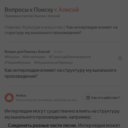
Вопросы к Поиску 
с Алисой
Примеры ответов Поиска с Алисой
Главная
/
Культура и искусство
/
Как интерлюдии влияют на
структуру музыкального произведения?
Вопрос для Поиска с Алисой
9 мая
#Музыка
#Интерлюдии
#СтруктураПроизведения
#ТеорияМузыки
#МузыкальныеТермины
Как интерлюдии влияют на структуру музыкального
произведения?
Алиса
Как это работает?
На основе источников, возможны неточности
Интерлюдии могут существенно влиять на структуру
музыкального произведения, например:
Соединять разные части песни
.
Интерлюдия может