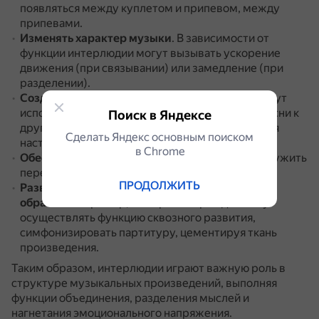
появляться между куплетом и припевом, между
припевами.
Изменять характер музыки
.
В зависимости от
функции интерлюдии могут вызывать ускорение
движения (при связывании) или замедление (при
разделении).
Создавать смену настроения
.
Интерлюдии могут
использоваться для перехода от одной части песни к
Поиск в Яндексе
другой, добавления кульминации или изменения
Сделать Яндекс основным поиском
настроения.
в Сhrome
Обеспечивать перерыв
.
Интерлюдия может служить
передышкой между вокальными пассажами.
ПРОДОЛЖИТЬ
Развивать тематизм основных музыкальных
образов
.
Например, в опере интерлюдии могут
осуществлять функцию сквозного развития,
симфонизировать партитуру, цементируя ткань
произведения.
Таким образом, интерлюдии играют важную роль в
структуре музыкальных произведений, выполняя
функции объединения, разделения мыслей и
нагнетания эмоционального напряжения.