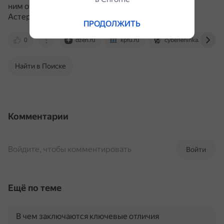
ним относятся, например, Кормак Маккарти, Пол
Астер, Денис Джонсон.
ПРОДОЛЖИТЬ
0
dzen.ru
kpfu.ru
cyberleninka.ru
Найти в Поиске
Комментарии
Войдите, чтобы комментировать
Войти
Ещё по теме
В чем заключаются ключевые отличия