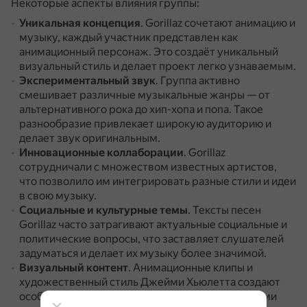
Некоторые аспекты влияния группы:
Уникальная концепция
.
Gorillaz сочетают анимацию и
музыку, каждый участник представлен как
анимационный персонаж.
Это создаёт уникальный
визуальный стиль и делает проект легко узнаваемым.
Экспериментальный звук
.
Группа активно
смешивает различные музыкальные жанры — от
альтернативного рока до хип-хопа и попа.
Такое
разнообразие привлекает широкую аудиторию и
делает звук оригинальным.
Инновационные коллаборации
.
Gorillaz
сотрудничали с множеством известных артистов,
что позволило им интегрировать разные стили и идеи
в свою музыку.
Социальные и культурные темы
.
Тексты песен
Gorillaz часто затрагивают актуальные социальные и
политические вопросы, что заставляет слушателей
задуматься и делает их музыку более значимой.
Визуальный контент
.
Анимационные клипы и
художественный стиль Джейми Хьюлетта создают
особую атмосферу и делают проекты настоящими