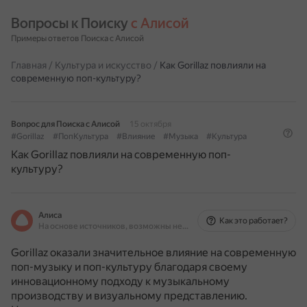
Вопросы к Поиску 
с Алисой
Примеры ответов Поиска с Алисой
Главная
/
Культура и искусство
/
Как Gorillaz повлияли на
современную поп-культуру?
Вопрос для Поиска с Алисой
15 октября
#Gorillaz
#ПопКультура
#Влияние
#Музыка
#Культура
Как Gorillaz повлияли на современную поп-
культуру?
Алиса
Как это работает?
На основе источников, возможны неточности
Gorillaz оказали значительное влияние на современную
поп-музыку и поп-культуру благодаря своему
инновационному подходу к музыкальному
производству и визуальному представлению.