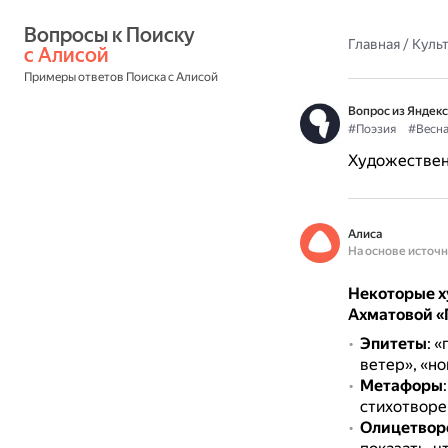
Вопросы к Поиску 
Главная
/
Культ
с Алисой
Примеры ответов Поиска с Алисой
Вопрос из Яндекс
#Поэзия
#Весн
Художественн
Алиса
На основе источ
Некоторые х
Ахматовой «
Эпитеты
: 
ветер», «но
Метафоры
стихотворен
Олицетвор