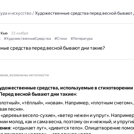
ура и искусство
/
Художественные средства перед весной бывают 
 Кью
22 ноября
а
#ХудожественныеСредства
#Стихи
#Литература
ые средства перед весной бывают дни такие?
ников, возможны неточности
удожественные средства, используемые в стихотворении
Перед весной бывают дни такие»
:
«плотный», «тёплый», «новая».
Например, «плотным снегом»,
вая песня».
: «деревья весело-сухие», «ветер нежен и упруг».
Например,
ии молод, как и сама весна, поэтому он и нежный, и упруги
ения
: «отдыхает луг», «дивится тело».
Олицетворение помо