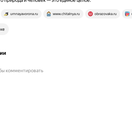
то природа и человек — это единое целое.
umnayavorona.ru
www.chitalnya.ru
obrazovaka.ru
ске
ии
обы комментировать