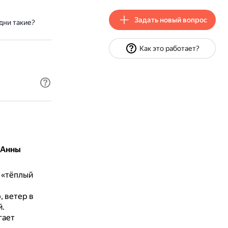
Задать новый вопрос
дни такие?
Как это работает?
 Анны
 «тёплый
 ветер в
й.
гает