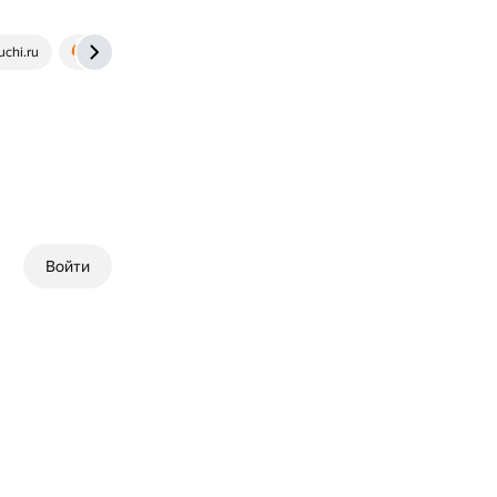
uchi.ru
spadilo.ru
Войти