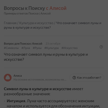
Вопросы к Поиску 
с Алисой
Примеры ответов Поиска с Алисой
Главная
/
Культура и искусство
/
Что означает символ луны и
руны в культуре и искусстве?
Вопрос для Поиска с Алисой
23 октября
#Символы
#Луна
#Руны
#Культура
#Искусство
Что означает символ луны и руны в культуре и
искусстве?
Алиса
Как это работает?
На основе источников, возможны неточности
Символ луны в культуре и искусстве
имеет
разнообразные значения:
Интуиция
.
Луна часто ассоциируется с женским
началом и используется для обозначения интуиции,