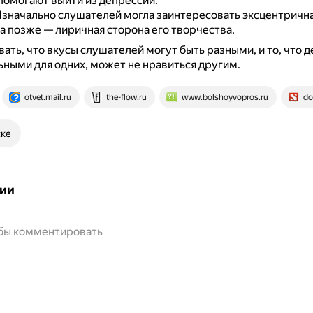
помогают выйти из депрессии.
значально слушателей могла заинтересовать эксцентрична
а позже — лиричная сторона его творчества.
ать, что вкусы слушателей могут быть разными, и то, что д
ными для одних, может не нравиться другим.
otvet.mail.ru
the-flow.ru
www.bolshoyvopros.ru
do
ске
ии
обы комментировать