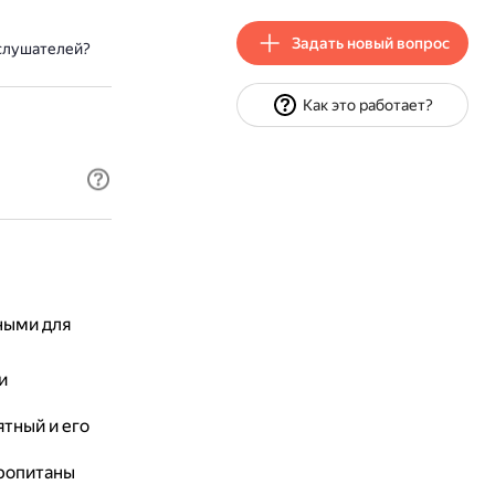
Задать новый вопрос
 слушателей?
Как это работает?
ными для
и
ятный и его
пропитаны