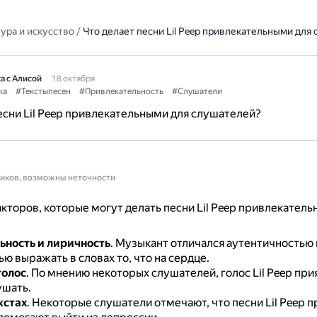
ура и искусство
/
Что делает песни Lil Peep привлекательными для
а с Алисой
18 октября
ка
#Текстыпесен
#Привлекательность
#Слушатели
есни Lil Peep привлекательными для слушателей?
ников, возможны неточности
кторов, которые могут делать песни Lil Peep привлекатель
ность и лиричность
.
Музыкант отличался аутентичностью 
ю выражать в словах то, что на сердце.
голос
.
По мнению некоторых слушателей, голос Lil Peep при
ушать.
кстах
.
Некоторые слушатели отмечают, что песни Lil Peep 