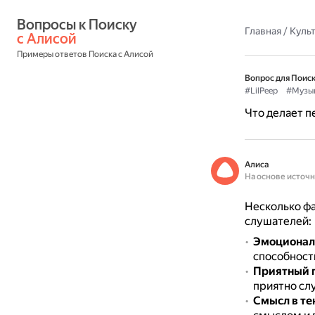
Вопросы к Поиску 
Главная
/
Культ
с Алисой
Примеры ответов Поиска с Алисой
Вопрос для Поиск
#LilPeep
#Музы
Что делает п
Алиса
На основе источ
Несколько фа
слушателей:
Эмоциональ
способность
Приятный 
приятно сл
Смысл в те