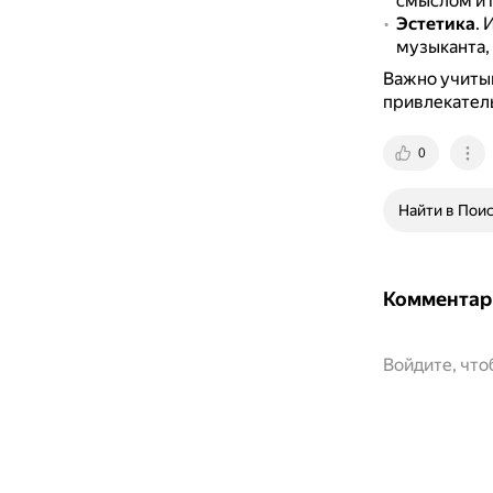
смыслом и 
Эстетика
.
И
музыканта, 
Важно учитыв
привлекатель
0
Найти в Пои
Комментар
Войдите, чт