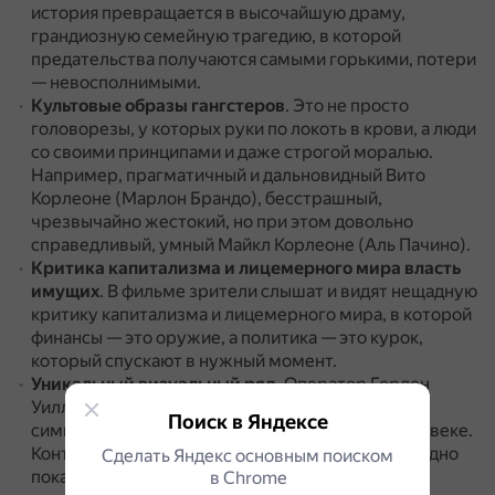
история превращается в высочайшую драму,
грандиозную семейную трагедию, в которой
предательства получаются самыми горькими, потери
— невосполнимыми.
Культовые образы гангстеров
.
Это не просто
головорезы, у которых руки по локоть в крови, а люди
со своими принципами и даже строгой моралью.
Например, прагматичный и дальновидный Вито
Корлеоне (Марлон Брандо), бесстрашный,
чрезвычайно жестокий, но при этом довольно
справедливый, умный Майкл Корлеоне (Аль Пачино).
Критика капитализма и лицемерного мира власть
имущих
.
В фильме зрители слышат и видят нещадную
критику капитализма и лицемерного мира, в которой
финансы — это оружие, а политика — это курок,
который спускают в нужный момент.
Уникальный визуальный ряд
.
Оператор Гордон
Уиллис создал тёмный и мрачный образ фильма,
Поиск в Яндексе
символизирующий сокрытое зло в каждом человеке.
Контраст между светом и тьмой позволил наглядно
Сделать Яндекс основным поиском
показать разницу между положительными
в Сhrome