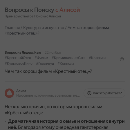
Вопросы к Поиску 
с Алисой
Примеры ответов Поиска с Алисой
Главная
/
Культура и искусство
/
Чем так хорош фильм
«Крестный отец»?
Вопрос из Яндекс Кью
22 ноября
#КрестныйОтец
#Фильм
#КриминальнаяСага
#Классика
#КультовоеКино
#Голливуд
#Коппола
Чем так хорош фильм «Крестный отец»?
Алиса
Как это работает?
На основе источников, возможны неточности
Несколько причин, по которым хорош фильм
«Крёстный отец»:
Драматичная история о семье и отношениях внутри
неё
.
Благодаря этому очередная гангстерская