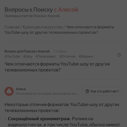
Вопросы к Поиску 
с Алисой
Примеры ответов Поиска с Алисой
Главная
/
Культура и искусство
/
Чем отличаются форматы
YouTube-шоу от других телевизионных проектов?
Вопрос для Поиска с Алисой
11 июня
#YouTube
#Шоу
#Телепроект
#Отличие
#Формат
Чем отличаются форматы YouTube-шоу от других
телевизионных проектов?
Алиса
Как это работает?
На основе источников, возможны неточности
Некоторые отличия форматов YouTube-шоу от других
телевизионных проектов:
Сокращённый хронометраж
.
Ролики на
видеохостингах, в том числе YouTube, обычно имеют