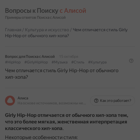
Вопросы к Поиску 
с Алисой
Примеры ответов Поиска с Алисой
Главная
/
Культура и искусство
/
Чем отличается стиль Girly
Hip-Hop от обычного хип-хопа?
Вопрос для Поиска с Алисой
15 октября
#HipHop
#GirlyHipHop
#Музыка
#Стиль
#Культура
Чем отличается стиль Girly Hip-Hop от обычного
хип-хопа?
Алиса
Как это работает?
На основе источников, возможны неточности
Girly Hip-Hop отличается от обычного хип-хопа тем,
что это более мягкая, женственная интерпретация
классического хип-хопа
.
Некоторые особенности стиля: