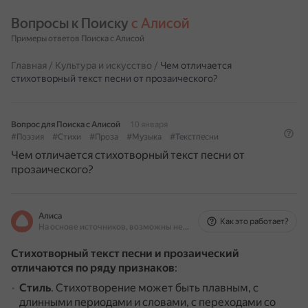
Вопросы к Поиску 
с Алисой
Примеры ответов Поиска с Алисой
Главная
/
Культура и искусство
/
Чем отличается
стихотворный текст песни от прозаического?
Вопрос для Поиска с Алисой
10 января
#Поэзия
#Стихи
#Проза
#Музыка
#Текстпесни
Чем отличается стихотворный текст песни от
прозаического?
Алиса
Как это работает?
На основе источников, возможны неточности
Стихотворный текст песни и прозаический
отличаются по ряду признаков
:
Стиль
.
Стихотворение может быть плавным, с
длинными периодами и словами, с переходами со