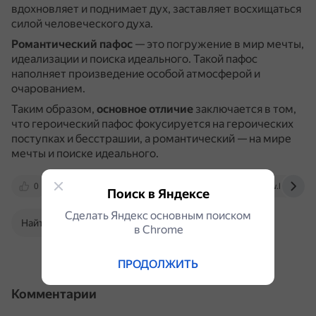
вдохновляет и поднимает дух, заставляет восхищаться
силой человеческого духа.
Романтический пафос
— это погружение в мир мечты,
идеализации и поиска идеального.
Такой пафос
наполняет произведение особой атмосферой и
очарованием.
Таким образом,
основное отличие
заключается в том,
что героический пафос фокусируется на героических
поступках и бесстрашии, а романтический — на мире
мечты и поиске идеального.
0
telegra.ph
kartaslov.ru
www.livelib.ru
Поиск в Яндексе
Сделать Яндекс основным поиском
Найти в Поиске
в Сhrome
ПРОДОЛЖИТЬ
Комментарии