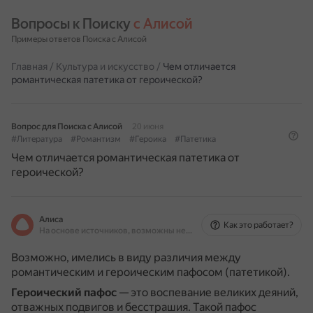
Вопросы к Поиску 
с Алисой
Примеры ответов Поиска с Алисой
Главная
/
Культура и искусство
/
Чем отличается
романтическая патетика от героической?
Вопрос для Поиска с Алисой
20 июня
#Литература
#Романтизм
#Героика
#Патетика
Чем отличается романтическая патетика от
героической?
Алиса
Как это работает?
На основе источников, возможны неточности
Возможно, имелись в виду различия между
романтическим и героическим пафосом (патетикой).
Героический пафос
— это воспевание великих деяний,
отважных подвигов и бесстрашия.
Такой пафос