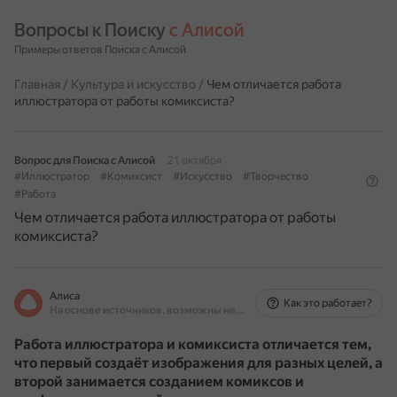
Вопросы к Поиску 
с Алисой
Примеры ответов Поиска с Алисой
Главная
/
Культура и искусство
/
Чем отличается работа
иллюстратора от работы комиксиста?
Вопрос для Поиска с Алисой
21 октября
#Иллюстратор
#Комиксист
#Искусство
#Творчество
#Работа
Чем отличается работа иллюстратора от работы
комиксиста?
Алиса
Как это работает?
На основе источников, возможны неточности
Работа иллюстратора и комиксиста отличается тем,
что первый создаёт изображения для разных целей, а
второй занимается созданием комиксов и