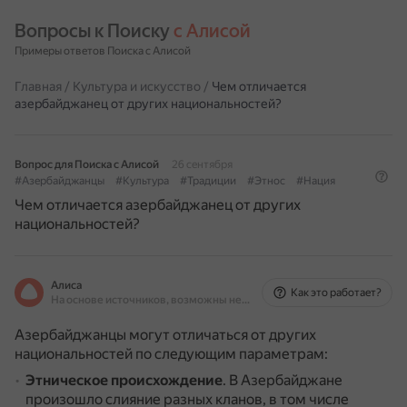
Вопросы к Поиску 
с Алисой
Примеры ответов Поиска с Алисой
Главная
/
Культура и искусство
/
Чем отличается
азербайджанец от других национальностей?
Вопрос для Поиска с Алисой
26 сентября
#Азербайджанцы
#Культура
#Традиции
#Этнос
#Нация
Чем отличается азербайджанец от других
национальностей?
Алиса
Как это работает?
На основе источников, возможны неточности
Азербайджанцы могут отличаться от других
национальностей по следующим параметрам:
Этническое происхождение
.
В Азербайджане
произошло слияние разных кланов, в том числе