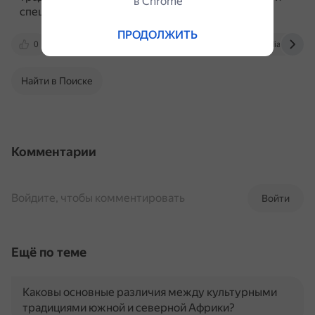
в Сhrome
специи, которых не было на Кавказе.
ПРОДОЛЖИТЬ
0
dzen.ru
proza.ru
ru.wikipedia.org
Найти в Поиске
Комментарии
Войдите, чтобы комментировать
Войти
Ещё по теме
Каковы основные различия между культурными
традициями южной и северной Африки?