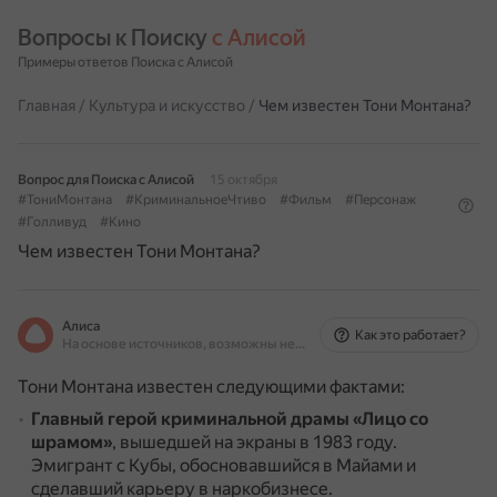
Вопросы к Поиску 
с Алисой
Примеры ответов Поиска с Алисой
Главная
/
Культура и искусство
/
Чем известен Тони Монтана?
Вопрос для Поиска с Алисой
15 октября
#ТониМонтана
#КриминальноеЧтиво
#Фильм
#Персонаж
#Голливуд
#Кино
Чем известен Тони Монтана?
Алиса
Как это работает?
На основе источников, возможны неточности
Тони Монтана известен следующими фактами:
Главный герой криминальной драмы «Лицо со
шрамом»
, вышедшей на экраны в 1983 году.
Эмигрант с Кубы, обосновавшийся в Майами и
сделавший карьеру в наркобизнесе.