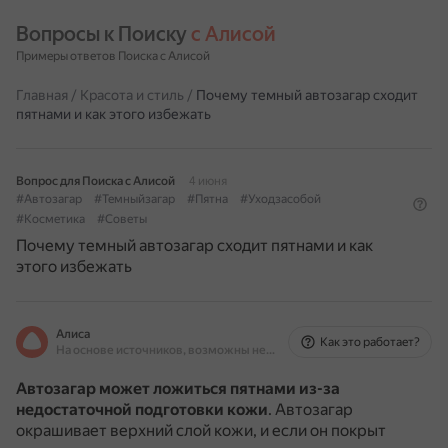
Вопросы к Поиску 
с Алисой
Примеры ответов Поиска с Алисой
Главная
/
Красота и стиль
/
Почему темный автозагар сходит
пятнами и как этого избежать
Вопрос для Поиска с Алисой
4 июня
#Автозагар
#Темныйзагар
#Пятна
#Уходзасобой
#Косметика
#Советы
Почему темный автозагар сходит пятнами и как
этого избежать
Алиса
Как это работает?
На основе источников, возможны неточности
Автозагар может ложиться пятнами из-за
недостаточной подготовки кожи
.
Автозагар
окрашивает верхний слой кожи, и если он покрыт