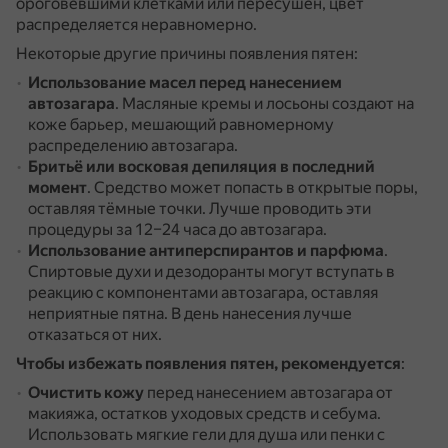
ороговевшими клетками или пересушен, цвет
распределяется неравномерно.
Некоторые другие причины появления пятен:
Использование масел перед нанесением
автозагара
.
Масляные кремы и лосьоны создают на
коже барьер, мешающий равномерному
распределению автозагара.
Бритьё или восковая депиляция в последний
момент
.
Средство может попасть в открытые поры,
оставляя тёмные точки.
Лучше проводить эти
процедуры за 12–24 часа до автозагара.
Использование антиперспирантов и парфюма
.
Спиртовые духи и дезодоранты могут вступать в
реакцию с компонентами автозагара, оставляя
неприятные пятна.
В день нанесения лучше
отказаться от них.
Чтобы избежать появления пятен, рекомендуется
:
Очистить кожу
перед нанесением автозагара от
макияжа, остатков уходовых средств и себума.
Использовать мягкие гели для душа или пенки с