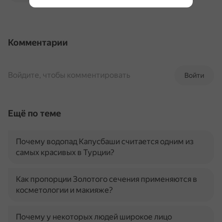
Комментарии
Войдите, чтобы комментировать
Войти
Ещё по теме
Почему водопад Капусбаши считается одним из
самых красивых в Турции?
Как пропорции Золотого сечения применяются в
косметологии и макияже?
Почему у некоторых людей широкое лицо