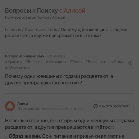
Вопросы к Поиску 
с Алисой
Примеры ответов Поиска с Алисой
Главная
/
Красота и стиль
/
Почему одни женщины с годами
расцветают, а другие превращаются в «теток»?
Вопрос из Яндекс Кью
22 ноября
#Красота
#Возраст
#Женщины
#Тетки
#Внешность
#Стиль
#Образжизни
Почему одни женщины с годами расцветают, а
другие превращаются в «теток»?
Алиса
Как это работает?
На основе источников, возможны неточности
Несколько причин, по которым одни женщины с годами
расцветают, а другие превращаются в «тёток»:
Образ жизни
.
Сон, питание и привычки влияют на