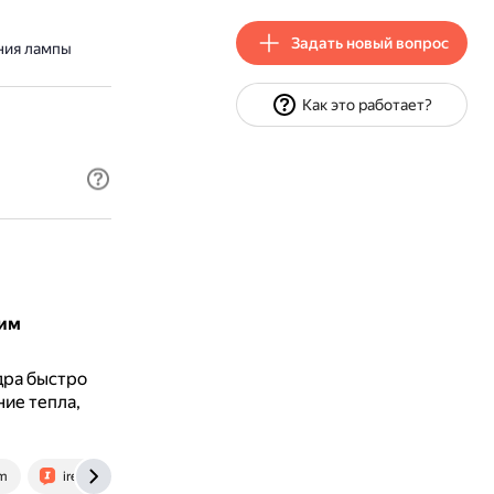
Задать новый вопрос
ния лампы
Как это работает?
оим
дра быстро
ие тепла,
m
irecommend.ru