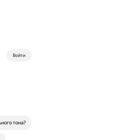
Войти
ьного тона?
?