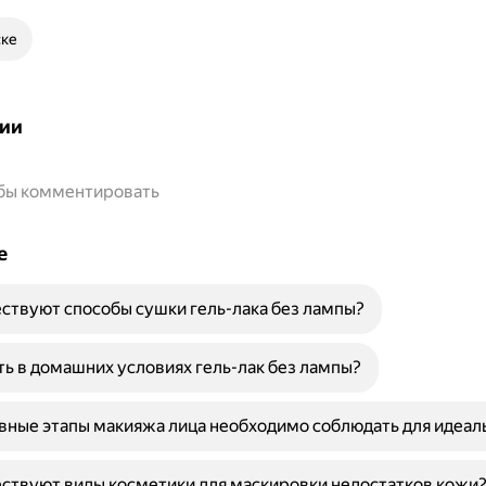
ске
ии
обы комментировать
е
ствуют способы сушки гель-лака без лампы?
ть в домашних условиях гель-лак без лампы?
вные этапы макияжа лица необходимо соблюдать для идеал
ствуют виды косметики для маскировки недостатков кожи