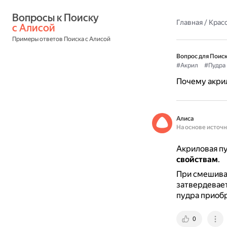
Вопросы к Поиску 
Главная
/
Красо
с Алисой
Примеры ответов Поиска с Алисой
Вопрос для Поиск
#Акрил
#Пудра
Почему акрил
Алиса
На основе источ
Акриловая пу
свойствам
.
При смешива
затвердевает
пудра приобр
0