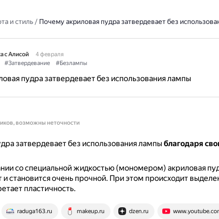
та и стиль
/
Почему акриловая пудра затвердевает без использова
а с Алисой
4 февраля
#Затвердевание
#Безлампы
овая пудра затвердевает без использования лампы
ников, возможны неточности
дра затвердевает без использования лампы
благодаря св
нии со специальной жидкостью (мономером) акриловая пу
 и становится очень прочной.
При этом происходит выделен
етает пластичность.
raduga163.ru
makeup.ru
dzen.ru
www.youtube.co