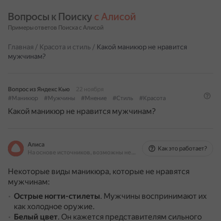
Вопросы к Поиску 
с Алисой
Примеры ответов Поиска с Алисой
Главная
/
Красота и стиль
/
Какой маникюр не нравится
мужчинам?
Вопрос из Яндекс Кью
22 ноября
#Маникюр
#Мужчины
#Мнение
#Стиль
#Красота
Какой маникюр не нравится мужчинам?
Алиса
Как это работает?
На основе источников, возможны неточности
Некоторые виды маникюра, которые не нравятся
мужчинам:
Острые ногти-стилеты
.
Мужчины воспринимают их
как холодное оружие.
Белый цвет
.
Он кажется представителям сильного