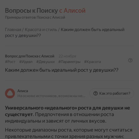
Вопросы к Поиску 
с Алисой
Примеры ответов Поиска с Алисой
Главная
/
Красота и стиль
/
Каким должен быть идеальный
рост у девушки??
Вопрос для Поиска с Алисой
22 ноября
#Рост
#Идеал
#Девушки
#Параметры
#Красота
Каким должен быть идеальный рост у девушки??
Алиса
Как это работает?
На основе источников, возможны неточности
Универсального «идеального» роста для девушки не
существует
.
Предпочтения в отношении роста
индивидуальны и зависят от личных вкусов.
Некоторые диапазоны роста, которые могут считаться
привлекательными с точки зрения разных мужчин: