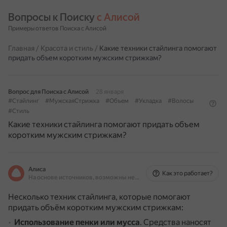
Вопросы к Поиску 
с Алисой
Примеры ответов Поиска с Алисой
Главная
/
Красота и стиль
/
Какие техники стайлинга помогают
придать объем коротким мужским стрижкам?
Вопрос для Поиска с Алисой
28 января
#Стайлинг
#МужскаяСтрижка
#Объем
#Укладка
#Волосы
#Стиль
Какие техники стайлинга помогают придать объем
коротким мужским стрижкам?
Алиса
Как это работает?
На основе источников, возможны неточности
Несколько техник стайлинга, которые помогают
придать объём коротким мужским стрижкам:
Использование пенки или мусса
.
Средства наносят