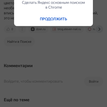
Сделать Яндекс основным поиском
цветовую гамму.
Дословно следовать правилам
в Сhrome
необязательно, и если нравится сочетание, не
вписывающееся в одну из предложенных категорий,
это не повод от него отказываться.
ПРОДОЛЖИТЬ
0
dzen.ru
blog.eleven-nail.ru
nails-mag.
Найти в Поиске
Комментарии
Войдите, чтобы комментировать
Войти
Ещё по теме