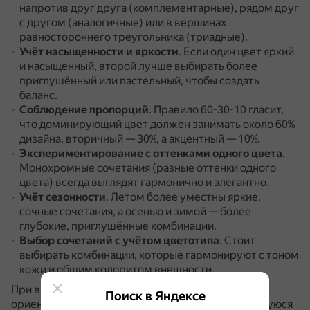
напротив друг друга (комплементарные), рядом друг
с другом (аналогичные) или в вершинах
равностороннего треугольника (триадные).
Учёт насыщенности и яркости
.
Если один цвет яркий
и насыщенный, второй лучше выбирать более
приглушённый или пастельный, чтобы создать
баланс.
Соблюдение пропорций
.
Правило 60-30-10 гласит,
что доминирующий цвет должен занимать около 60%
дизайна, вторичный — 30%, а акцентный — 10%.
Экспериментирование с оттенками одного цвета
.
Монохромные сочетания (разные оттенки одного
цвета) всегда выглядят гармонично и элегантно.
Учёт сезонности
.
Летом более уместны яркие,
сочные сочетания, а осенью и зимой — более
глубокие, приглушённые комбинации.
Выбор сочетаний с учётом цветотипа
.
Стоит
выбирать комбинации, которые гармонируют с тоном
кожи и общим колоритом внешности.
При выборе цветовой комбинации стоит
Поиск в Яндексе
ориентироваться на своё чувство вкуса и нравящуюся