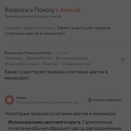
Вопросы к Поиску 
с Алисой
Примеры ответов Поиска с Алисой
Главная
/
Красота и стиль
/
Какие существуют правила
сочетания цветов в маникюре?
Вопрос для Поиска с Алисой
22 июня
#Маникюр
#ДизайнНогтей
#СочетаниеЦветов
#ПравилаСочетания
#НейлАрт
#КрасотаНогтей
Какие существуют правила сочетания цветов в
маникюре?
Алиса
Как это работает?
На основе источников, возможны неточности
Некоторые правила сочетания цветов в маникюре:
Использование цветового круга
.
Гармоничные
сочетания обычно образуют цвета, расположенные