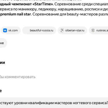
дный чемпионат «StarTime»
.
Соревнование среди специал
ервиса по маникюру, педикюру, наращиванию, росписи и ди
remium nail star
.
Соревнование для beauty-мастеров разл
vk.com
beautiful-russia.ru
siberian-star.ru
ruskras.a
ске
ии
обы комментировать
е
ствуют уровни квалификации мастеров ногтевого сервиса