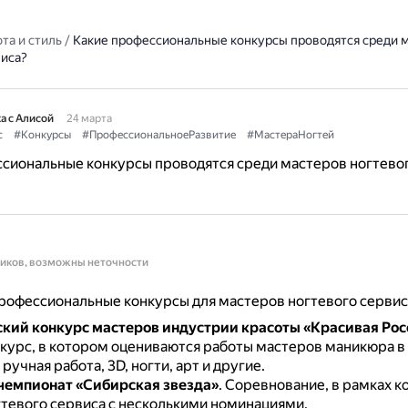
та и стиль
/
Какие профессиональные конкурсы проводятся среди 
виса?
а с Алисой
24 марта
с
#Конкурсы
#ПрофессиональноеРазвитие
#МастераНогтей
сиональные конкурсы проводятся среди мастеров ногтево
ников, возможны неточности
офессиональные конкурсы для мастеров ногтевого сервис
кий конкурс мастеров индустрии красоты «Красивая Рос
курс, в котором оцениваются работы мастеров маникюра в
 ручная работа, 3D, ногти, арт и другие.
чемпионат «Сибирская звезда»
.
Соревнование, в рамках к
гтевого сервиса с несколькими номинациями.