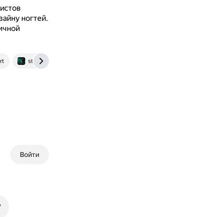
истов
зайну ногтей.
ичной
rt
startime.by.liliyes.by
Войти
?