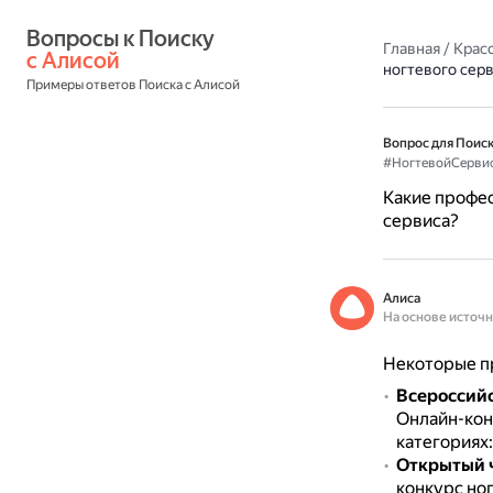
Вопросы к Поиску 
Главная
/
Красо
с Алисой
ногтевого сер
Примеры ответов Поиска с Алисой
Вопрос для Поиск
#НогтевойСерви
Какие профес
сервиса?
Алиса
На основе источ
Некоторые пр
Всероссийс
Онлайн-кон
категориях:
Открытый 
конкурс но