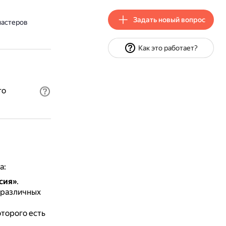
Задать новый вопрос
мастеров
Как это работает?
го
а:
сия»
.
 различных
оторого есть