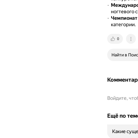
Междунаро
ногтевого с
Чемпионат p
категории.
0
Найти в Пои
Комментар
Войдите, чт
Ещё по тем
Какие суще