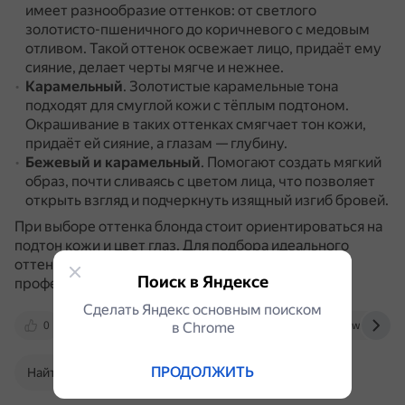
имеет разнообразие оттенков: от светлого
золотисто-пшеничного до коричневого с медовым
отливом.
Такой оттенок освежает лицо, придаёт ему
сияние, делает черты мягче и нежнее.
Карамельный
.
Золотистые карамельные тона
подходят для смуглой кожи с тёплым подтоном.
Окрашивание в таких оттенках смягчает тон кожи,
придаёт ей сияние, а глазам — глубину.
Бежевый и карамельный
.
Помогают создать мягкий
образ, почти сливаясь с цветом лица, что позволяет
открыть взгляд и подчеркнуть изящный изгиб бровей.
При выборе оттенка блонда стоит ориентироваться на
подтон кожи и цвет глаз.
Для подбора идеального
оттенка рекомендуется обратиться к
Поиск в Яндексе
профессиональному колористу.
Сделать Яндекс основным поиском
0
dzen.ru
в Сhrome
www.garnier.ru
www.nur.kz
ПРОДОЛЖИТЬ
Найти в Поиске