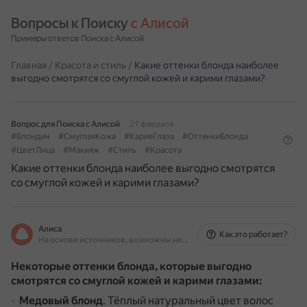
Вопросы к Поиску 
с Алисой
Примеры ответов Поиска с Алисой
Главная
/
Красота и стиль
/
Какие оттенки блонда наиболее
выгодно смотрятся со смуглой кожей и карими глазами?
Вопрос для Поиска с Алисой
21 февраля
#Блондин
#СмуглаяКожа
#КариеГлаза
#ОттенкиБлонда
#ЦветЛица
#Макияж
#Стиль
#Красота
Какие оттенки блонда наиболее выгодно смотрятся
со смуглой кожей и карими глазами?
Алиса
Как это работает?
На основе источников, возможны неточности
Некоторые оттенки блонда, которые выгодно
смотрятся со смуглой кожей и карими глазами:
Медовый блонд
.
Тёплый натуральный цвет волос