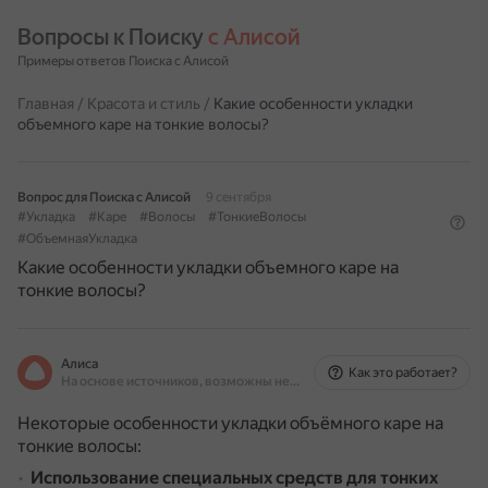
Вопросы к Поиску 
с Алисой
Примеры ответов Поиска с Алисой
Главная
/
Красота и стиль
/
Какие особенности укладки
объемного каре на тонкие волосы?
Вопрос для Поиска с Алисой
9 сентября
#Укладка
#Каре
#Волосы
#ТонкиеВолосы
#ОбъемнаяУкладка
Какие особенности укладки объемного каре на
тонкие волосы?
Алиса
Как это работает?
На основе источников, возможны неточности
Некоторые особенности укладки объёмного каре на
тонкие волосы:
Использование специальных средств для тонких