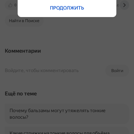
0
www.thevoicemag.ru
www.youtube.com
ПРОДОЛЖИТЬ
Найти в Поиске
Комментарии
Войдите, чтобы комментировать
Войти
Ещё по теме
Почему бальзамы могут утяжелять тонкие
волосы?
Какие стрижки на тонкие волосы для объёма