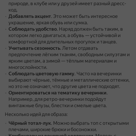
природе, в клубе или у друзей имеет разный дресс-
код.
Добавлять акцент
.
Это может быть интересное
украшение, яркая обувь или сумка.
Соблюдать удобство
.
Наряд должен быть таким, в
котором легко двигаться, а обувь — устойчивой и
комфортной для длительных прогулок и танцев.
Учитывать сезонность
.
Летом отдавать
предпочтение лёгким тканям, свободным силуэтам и
ярким цветам, а зимой — тёплым материалам и
многослойности.
Соблюдать цветовую гамму
.
Часто на вечеринки
выбирают чёрные, тёмные и металлические оттенки,
но это не означает, что другие цвета не подходят.
Ориентироваться на тематику вечеринки
.
Например, для ретро-вечеринки подойдут
винтажные блузы, блестки и смелые цвета.
Несколько идей для образа:
Чёрный тотал-лук
.
Можно выбрать топ с открытыми
плечами, широкие брюки и босоножки.
Комбинезон из вечерней коллекции
.
Модель с