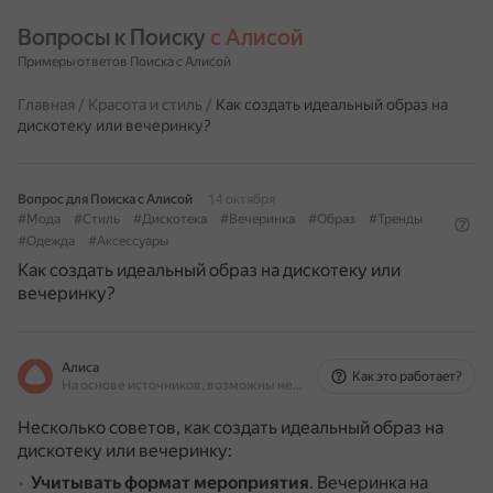
Вопросы к Поиску 
с Алисой
Примеры ответов Поиска с Алисой
Главная
/
Красота и стиль
/
Как создать идеальный образ на
дискотеку или вечеринку?
Вопрос для Поиска с Алисой
14 октября
#Мода
#Стиль
#Дискотека
#Вечеринка
#Образ
#Тренды
#Одежда
#Аксессуары
Как создать идеальный образ на дискотеку или
вечеринку?
Алиса
Как это работает?
На основе источников, возможны неточности
Несколько советов, как создать идеальный образ на
дискотеку или вечеринку:
Учитывать формат мероприятия
.
Вечеринка на