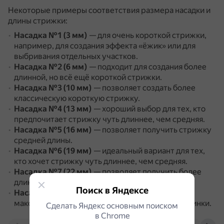
Некоторые примеры соответствия размера насадки и
длины стрижки:
Насадка №1 (3 мм)
— для очень короткой стрижки,
например, для создания эффекта «ёжик» или для
выбривания отдельных участков.
Насадка №2 (6 мм)
— подходит для создания более
длинной, но всё ещё короткой стрижки.
Насадка №3 (10 мм)
— позволяет создать более
классическую короткую стрижку.
Насадка №4 (13 мм)
— хороший выбор для тех, кто
предпочитает стрижку чуть длиннее, чем средняя.
Насадка №5 (16 мм)
— позволяет получить стрижку
средней длины.
Насадка №6 (19 мм)
— идеальный вариант для тех,
кто хочет стрижку чуть длиннее, чем средняя.
Насадка №7 (22 мм)
— позволяет получить более
длинную стрижку.
Поиск в Яндексе
Насадка №8 (25 мм)
— подходит для создания
максимально длинной стрижки с помощью машинки.
Сделать Яндекс основным поиском
в Сhrome