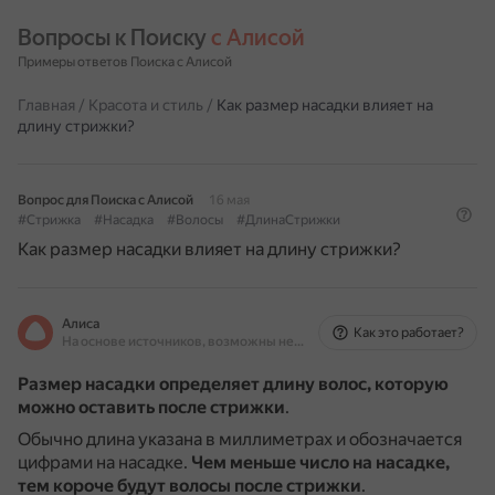
Вопросы к Поиску 
с Алисой
Примеры ответов Поиска с Алисой
Главная
/
Красота и стиль
/
Как размер насадки влияет на
длину стрижки?
Вопрос для Поиска с Алисой
16 мая
#Стрижка
#Насадка
#Волосы
#ДлинаСтрижки
Как размер насадки влияет на длину стрижки?
Алиса
Как это работает?
На основе источников, возможны неточности
Размер насадки определяет длину волос, которую
можно оставить после стрижки
.
Обычно длина указана в миллиметрах и обозначается
цифрами на насадке.
Чем меньше число на насадке,
тем короче будут волосы после стрижки
.