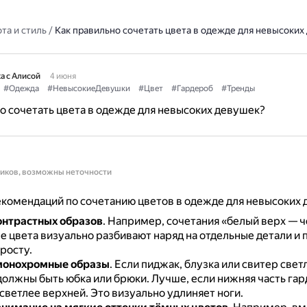
та и стиль
/
Как правильно сочетать цвета в одежде для невысоких
а с Алисой
4 июня
#Одежда
#НевысокиеДевушки
#Цвет
#Гардероб
#Тренды
о сочетать цвета в одежде для невысоких девушек?
ников, возможны неточности
комендаций по сочетанию цветов в одежде для невысоких 
онтрастных образов
.
Например, сочетания «белый верх — ч
е цвета визуально разбивают наряд на отдельные детали и
росту.
монохромные образы
.
Если пиджак, блузка или свитер свет
должны быть юбка или брюки.
Лучше, если нижняя часть гар
 светлее верхней.
Это визуально удлиняет ноги.