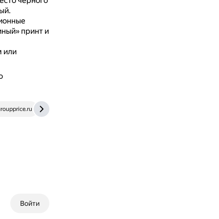
есто чёрного
ый.
ционные
иный» принт и
 или
о
roupprice.ru
www.marieclaire.ru
Войти