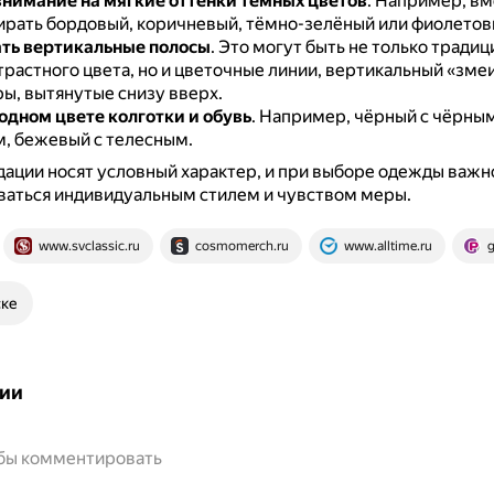
нимание на мягкие оттенки тёмных цветов
.
Например, вм
рать бордовый, коричневый, тёмно-зелёный или фиолетов
ть вертикальные полосы
.
Это могут быть не только тради
трастного цвета, но и цветочные линии, вертикальный «зме
ры, вытянутые снизу вверх.
 одном цвете колготки и обувь
.
Например, чёрный с чёрным
, бежевый с телесным.
ации носят условный характер, и при выборе одежды важн
ваться индивидуальным стилем и чувством меры.
www.svclassic.ru
cosmomerch.ru
www.alltime.ru
g
ске
ии
обы комментировать