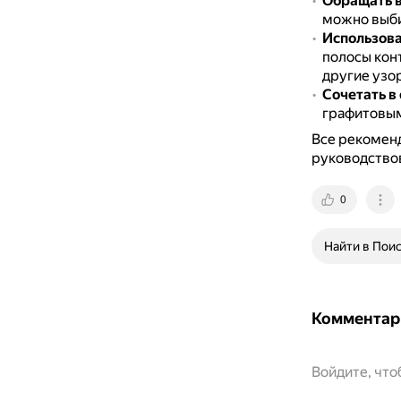
Обращать в
можно выби
Использова
полосы кон
другие узо
Сочетать в
графитовым
Все рекоменд
руководство
0
Найти в Пои
Комментар
Войдите, чт