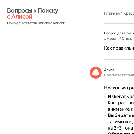
Вопросы к Поиску 
Главная
/
Красо
с Алисой
Примеры ответов Поиска с Алисой
Вопрос для Поиск
#Мода
#Стиль
Как правильн
Алиса
На основе источ
Несколько ре
Избегать к
Контрастны
внимание к 
Выбирать 
такими же 
на 2–3 тона