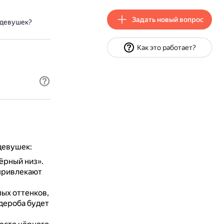
Задать новый вопрос
 девушек?
Как это работает?
девушек:
ёрный низ».
 привлекают
лых оттенков,
дероба будет