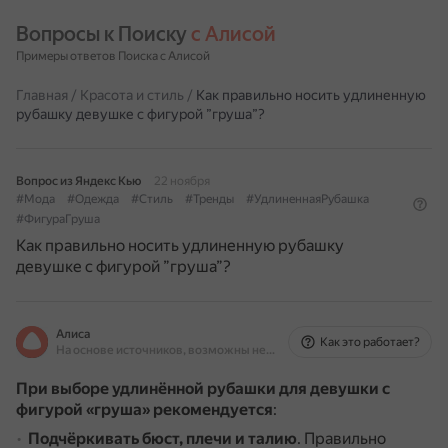
Вопросы к Поиску 
с Алисой
Примеры ответов Поиска с Алисой
Главная
/
Красота и стиль
/
Как правильно носить удлиненную
рубашку девушке с фигурой ”груша”?
Вопрос из Яндекс Кью
22 ноября
#Мода
#Одежда
#Стиль
#Тренды
#УдлиненнаяРубашка
#ФигураГруша
Как правильно носить удлиненную рубашку
девушке с фигурой ”груша”?
Алиса
Как это работает?
На основе источников, возможны неточности
При выборе удлинённой рубашки для девушки с
фигурой «груша» рекомендуется
:
Подчёркивать бюст, плечи и талию
.
Правильно