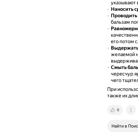
указывают в
Наносить с
Проводить 
бальзам поп
Равномерно
качествен
его потом 
Выдержать 
желаемой н
выдерживат
Смыть баль
чересчур я
чего тщател
При использо
также их дли
0
Найти в Пои