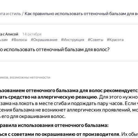
та и стиль
/
Как правильно использовать оттеночный бальзам для в
а с Алисой
14 октября
ьзам
#Волосы
#Окрашивание
#Инструкция
#Советы
#Красота
о использовать оттеночный бальзам для волос?
ников, возможны неточности
ьзованием оттеночного бальзама для волос рекомендуетс
ать средство на аллергическую реакцию
.
Для этого нужно
зама на локоть в месте сгиба и подождать пару часов.
Если 
сения бальзама не возникнет аллергических проявлений, м
 его для окрашивания волос.
равила использования оттеночного бальзама:
ся с советами по окрашиванию от производителя
.
Их обы