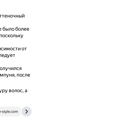
оттеночный
е было более
 поскольку
исимости от
ледует
получился
мпуня, после
ру волос, а
-style.com
www.anna-key.ru