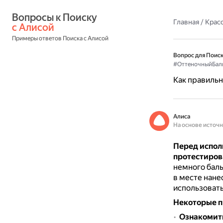
Вопросы к Поиску 
Главная
/
Красо
с Алисой
Примеры ответов Поиска с Алисой
Вопрос для Поиск
#ОттеночныйБал
Как правильн
Алиса
На основе источ
Перед испол
протестиров
немного баль
в месте нане
использовать
Некоторые п
Ознакомить