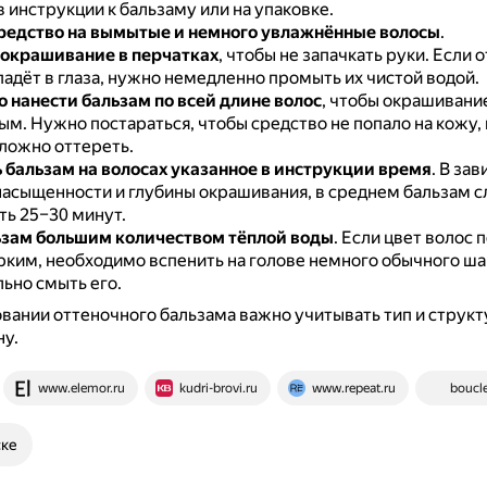
 инструкции к бальзаму или на упаковке.
редство на вымытые и немного увлажнённые волосы
.
окрашивание в перчатках
, чтобы не запачкать руки.
Если 
адёт в глаза, нужно немедленно промыть их чистой водой.
 нанести бальзам по всей длине волос
, чтобы окрашивани
ным.
Нужно постараться, чтобы средство не попало на кожу,
сложно оттереть.
бальзам на волосах указанное в инструкции время
.
В зав
асыщенности и глубины окрашивания, в среднем бальзам с
ь 25–30 минут.
зам большим количеством тёплой воды
.
Если цвет волос 
рким, необходимо вспенить на голове немного обычного ша
ьно смыть его.
вании оттеночного бальзама важно учитывать тип и структу
ну.
www.elemor.ru
kudri-brovi.ru
www.repeat.ru
boucle
ске