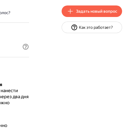
Задать новый вопрос
олос?
Как это работает?
я
 нанести
через два дня
ожно
чно