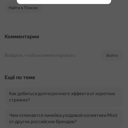
Найти в Поиске
Комментарии
Войдите, чтобы комментировать
Войти
Ещё по теме
Как добиться долгосрочного эффекта от коротких
стрижек?
Чем отличается линейка уходовой косметики Mixit
от других российских брендов?