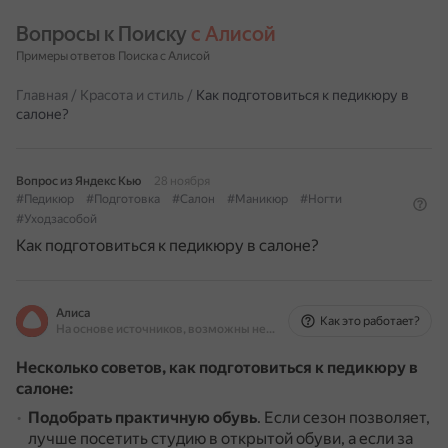
Вопросы к Поиску 
с Алисой
Примеры ответов Поиска с Алисой
Главная
/
Красота и стиль
/
Как подготовиться к педикюру в
салоне?
Вопрос из Яндекс Кью
28 ноября
#Педикюр
#Подготовка
#Салон
#Маникюр
#Ногти
#Уходзасобой
Как подготовиться к педикюру в салоне?
Алиса
Как это работает?
На основе источников, возможны неточности
Несколько советов, как подготовиться к педикюру в
салоне:
Подобрать практичную обувь
.
Если сезон позволяет,
лучше посетить студию в открытой обуви, а если за