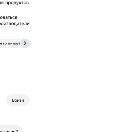
лы продуктов
оваться
производители
ersona-mayakovskaya.ru
yandex.ru
Войти
х задач?