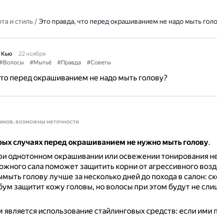
та и стиль
/
Это правда, что перед окрашиванием не надо мыть гол
 Кью
22 ноября
#Волосы
#Мытьё
#Правда
#Советы
что перед окрашиванием не надо мыть голову?
ников, возможны неточности
орых случаях перед окрашиванием не нужно мыть голову
.
ри однотонном окрашивании или освежении тонирования н
ожного сала поможет защитить корни от агрессивного воз
мыть голову лучше за несколько дней до похода в салон: с
бум защитит кожу головы, но волосы при этом будут не сл
является использование стайлинговых средств: если ими 