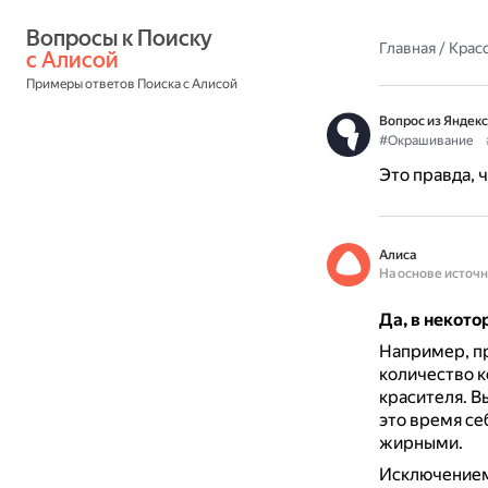
Вопросы к Поиску 
Главная
/
Красо
с Алисой
Примеры ответов Поиска с Алисой
Вопрос из Яндекс
#Окрашивание
Это правда, 
Алиса
На основе источ
Да, в некот
Например, п
количество к
красителя.
Вы
это время се
жирными.
Исключением 