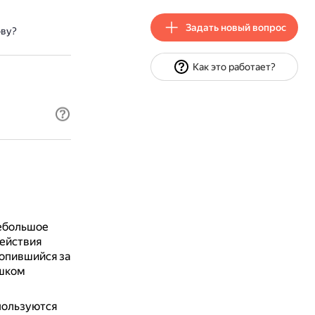
Задать новый вопрос
ову?
Как это работает?
ебольшое
действия
копившийся за
ишком
пользуются