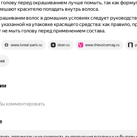
 голову перед окрашиванием лучше помыть, так как форму
мешают красителю попадать внутрь волоса.
рашивании волос в домашних условиях следует руководств
 указанной на упаковке красящего средства: как правило, 
 не мыть голову перед применением состава.
www.loreal-paris.ru
dzen.ru
www.thevoicemag.ru
p
ске
ии
обы комментировать
е
лить оптимальную скорость выполнения различных бытовы