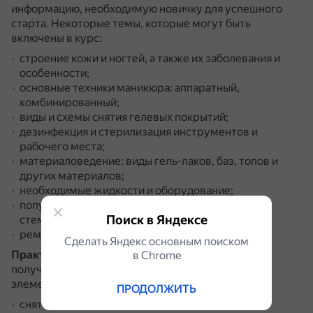
информацию, необходимую новичку для успешного
старта.
Некоторые темы, которые могут быть
включены в курс:
строение кожи и ногтей, а также их заболевания и
особенности;
основные техники маникюра: аппаратный,
комбинированный;
виды и схемы снятия гелевых покрытий;
дезинфекция и стерилизация инструментов и
рабочего места;
материаловедение: виды гель-лаков, баз, топов и
других материалов;
необходимые жидкости и оборудование;
популярные и востребованные дизайны: френч,
Поиск в Яндексе
стемпинг, слайдеры, фольга, наклейки и другие;
ремонт ногтей.
Сделать Яндекс основным поиском
Практическая часть
направлена на отработку
в Сhrome
полученных теоретических знаний.
Некоторые
элементы программы:
ПРОДОЛЖИТЬ
снятие материала;