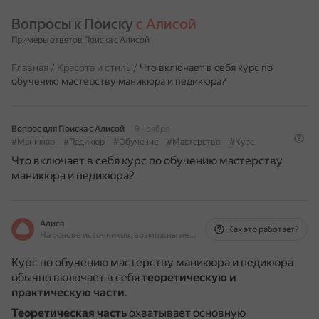
Вопросы к Поиску 
с Алисой
Примеры ответов Поиска с Алисой
Главная
/
Красота и стиль
/
Что включает в себя курс по
обучению мастерству маникюра и педикюра?
Вопрос для Поиска с Алисой
9 ноября
#Маникюр
#Педикюр
#Обучение
#Мастерство
#Курс
Что включает в себя курс по обучению мастерству
маникюра и педикюра?
Алиса
Как это работает?
На основе источников, возможны неточности
Курс по обучению мастерству маникюра и педикюра
обычно включает в себя
теоретическую и
практическую части
.
Теоретическая часть
охватывает основную